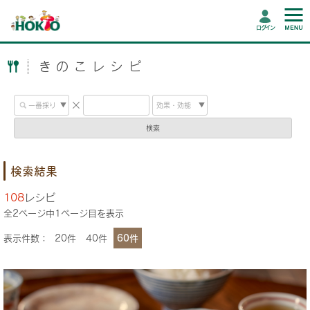
ログイン
きのこレシピ
検索
検索結果
108
レシピ
全
2
ページ中
1
ページ目を表示
表示件数：
20件
40件
60件