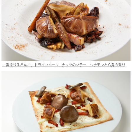
一番採り生どんこ、ドライフルーツ、ナッツのソテー シナモンと八角の香り