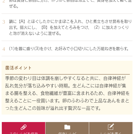
卵は黄身と卵白に分け、ボウルで卵白は泡立てて、黄身を加えて軽く混
ぜる。
鍋に【A】とほぐしたかにかまぼこを入れ、ひと煮立ちさせ昆布を取り
出す。弱火にし、【B】を加えてとろみをつけ、（2）に加えさっくり
と泡が消えないように混ぜる。
(1)を器に盛り(3)をかけ、お好みで小口切りにした万能ねぎを散らす。
菌活ポイント
季節の変わり目は体調を崩しやすくなると共に、自律神経が
乱れ気分が落ち込みやすい時期。生どんこには自律神経が集
まる腸を整える、食物繊維が豊富に含まれるため、自律神経を
整えることに一役買います。卵のふわふわで上品なあんをまと
った生どんこの旨味が溢れ出す贅沢な一品です。