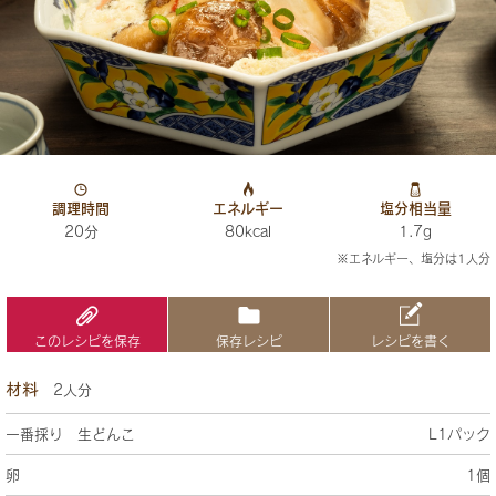
調理時間
エネルギー
塩分相当量
20分
80kcal
1.7g
※エネルギー、塩分は1人分
このレシピを保存
保存レシピ
レシピを書く
材料
2人分
一番採り 生どんこ
L1パック
卵
1個