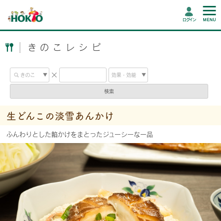
ログイン
きのこレシピ
検索
生どんこの淡雪あんかけ
ふんわりとした餡かけをまとったジューシーな一品