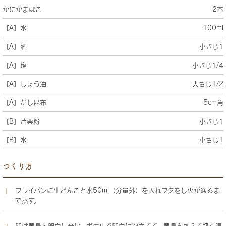
かにかまぼこ
2本
【A】水
100ml
【A】酒
小さじ1
【A】塩
小さじ1/4
【A】しょう油
大さじ1/2
【A】だし昆布
5cm角
【B】片栗粉
小さじ1
【B】水
小さじ1
つくり方
フライパンに生どんこと水50ml（分量外）を入れフタをし火が通るま
で蒸す。