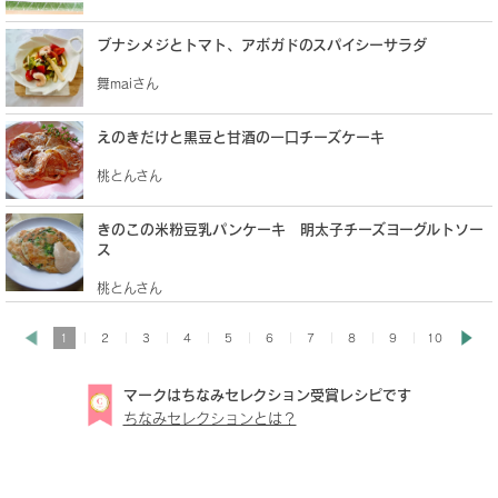
ブナシメジとトマト、アボガドのスパイシーサラダ
舞maiさん
えのきだけと黒豆と甘酒の一口チーズケーキ
桃とんさん
きのこの米粉豆乳パンケーキ 明太子チーズヨーグルトソー
ス
桃とんさん
1
2
3
4
5
6
7
8
9
10
マークはちなみセレクション受賞レシピです
ちなみセレクションとは？