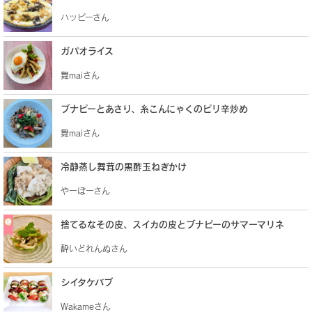
ハッピーさん
ガパオライス
舞maiさん
ブナピーとあさり、糸こんにゃくのピリ辛炒め
舞maiさん
冷静蒸し舞茸の黒酢玉ねぎかけ
やーぼーさん
捨てるなその皮、スイカの皮とブナピーのサマーマリネ
酔いどれんぬさん
シイタケバブ
Wakameさん