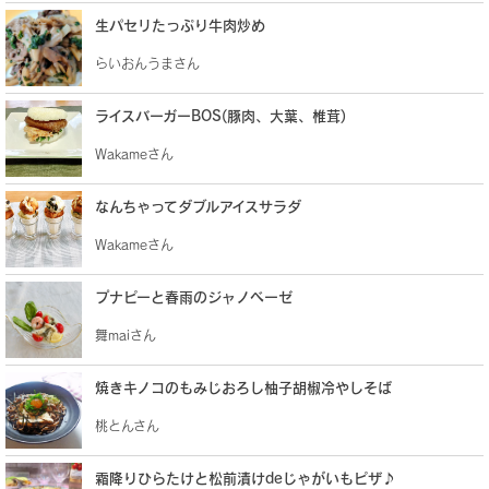
生パセリたっぷり牛肉炒め
らいおんうまさん
ライスバーガーBOS(豚肉、大葉、椎茸)
Wakameさん
なんちゃってダブルアイスサラダ
Wakameさん
プナピーと春雨のジャノベーゼ
舞maiさん
焼きキノコのもみじおろし柚子胡椒冷やしそば
桃とんさん
霜降りひらたけと松前漬けdeじゃがいもピザ♪