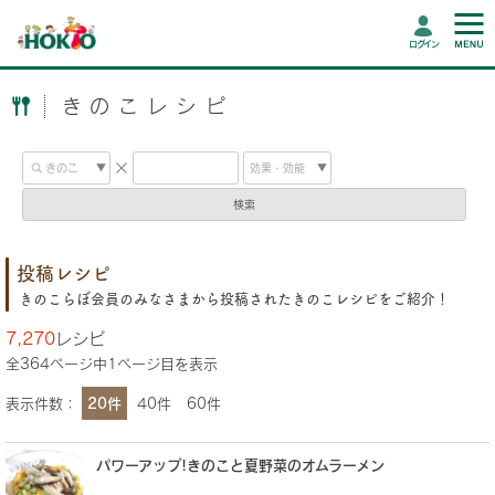
ログイン
きのこレシピ
検索
投稿レシピ
きのこらぼ会員のみなさまから投稿されたきのこレシピをご紹介！
7,270
レシピ
全
364
ページ中
1
ページ目を表示
表示件数：
20件
40件
60件
パワーアップ!きのこと夏野菜のオムラーメン