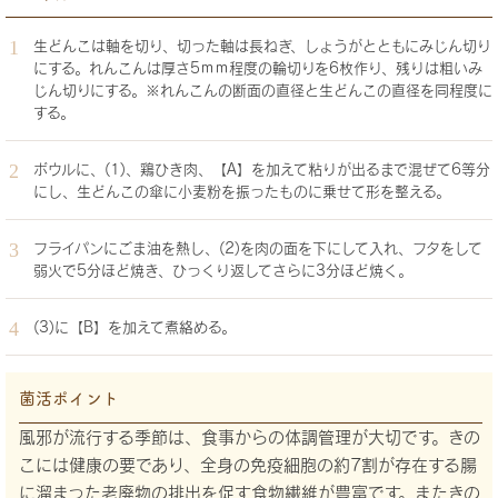
生どんこは軸を切り、切った軸は長ねぎ、しょうがとともにみじん切り
にする。れんこんは厚さ5ｍｍ程度の輪切りを6枚作り、残りは粗いみ
じん切りにする。※れんこんの断面の直径と生どんこの直径を同程度に
する。
ボウルに、(1)、鶏ひき肉、【A】を加えて粘りが出るまで混ぜて6等分
にし、生どんこの傘に小麦粉を振ったものに乗せて形を整える。
フライパンにごま油を熱し、(2)を肉の面を下にして入れ、フタをして
弱火で5分ほど焼き、ひっくり返してさらに3分ほど焼く。
(3)に【B】を加えて煮絡める。
菌活ポイント
風邪が流行する季節は、食事からの体調管理が大切です。きの
こには健康の要であり、全身の免疫細胞の約7割が存在する腸
に溜まった老廃物の排出を促す食物繊維が豊富です。またきの