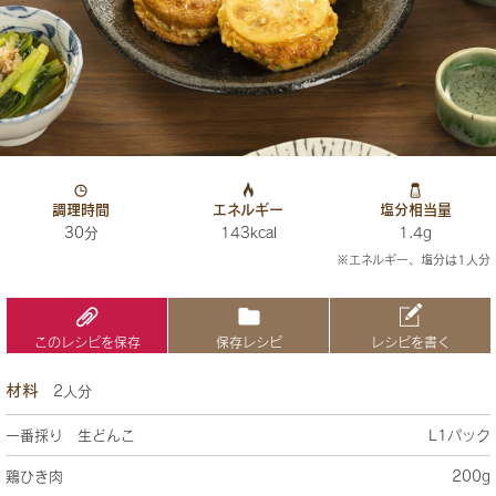
調理時間
エネルギー
塩分相当量
30分
143kcal
1.4g
※エネルギー、塩分は1人分
このレシピを保存
保存レシピ
レシピを書く
材料
2人分
一番採り 生どんこ
L1パック
鶏ひき肉
200g