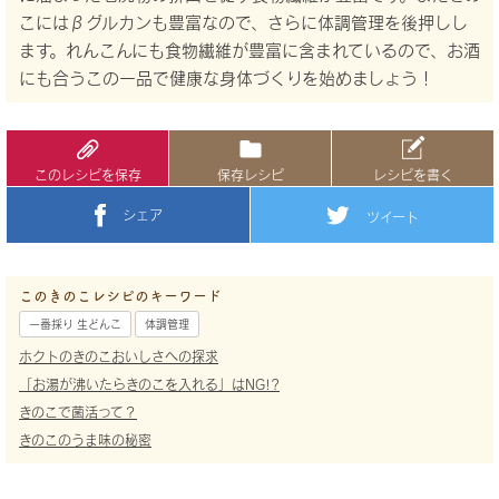
こにはβグルカンも豊富なので、さらに体調管理を後押しし
ます。れんこんにも食物繊維が豊富に含まれているので、お酒
にも合うこの一品で健康な身体づくりを始めましょう！
このレシピを保存
保存レシピ
レシピを書く
シェア
ツイート
このきのこレシピのキーワード
一番採り 生どんこ
体調管理
ホクトのきのこおいしさへの探求
「お湯が沸いたらきのこを入れる」はNG!?
きのこで菌活って？
きのこのうま味の秘密