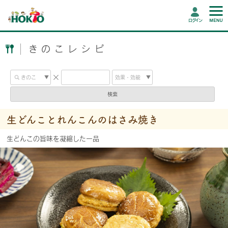
ログイン
きのこレシピ
検索
生どんことれんこんのはさみ焼き
生どんこの旨味を凝縮した一品