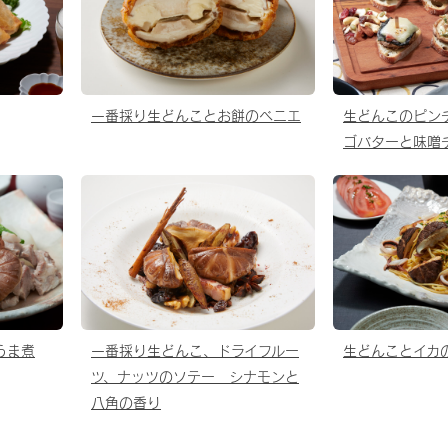
一番採り生どんことお餅のベニエ
生どんこのピン
ゴバターと味噌
うま煮
一番採り生どんこ、ドライフルー
生どんことイカ
ツ、ナッツのソテー シナモンと
八角の香り