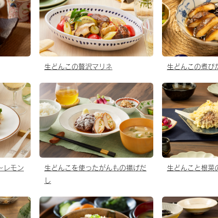
生どんこの贅沢マリネ
生どんこの煮び
〜レモン
生どんこを使ったがんもの揚げだ
生どんこと根菜
し