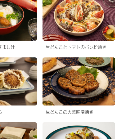
すまし汁
生どんことトマトのパン粉焼き
ら
生どんこの大葉味噌焼き