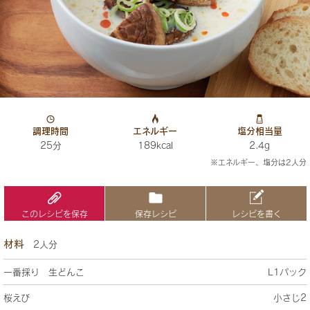
調理時間
エネルギー
塩分相当量
25分
189kcal
2.4g
※エネルギー、塩分は2人分
このレシピを保存
保存レシピ
レシピを書く
材料
2人分
一番採り 生どんこ
L1パック
桜えび
小さじ2