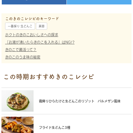
このきのこレシピのキーワード
一番採り 生どんこ
美容
ホクトのきのこおいしさへの探求
「お湯が沸いたらきのこを入れる」はNG!?
きのこで菌活って？
きのこのうま味の秘密
この時期おすすめきのこレシピ
霜降りひらたけと生どんこのリゾット パルメザン風味
フライド生どんこ3種