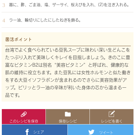
器に、酢、ごま油、塩、ザーサイ、桜えびを入れ、(2)を注ぎ入れる。
ラー油、輪切りにしたにしたねぎを飾る。
菌活ポイント
台湾でよく食べられている豆乳スープに味わい深い生どんこを
たっぷり入れて美味しくキレイを目指しましょう。きのこに豊
富なビタミンB2は別名“美容ビタミン”と呼ばれ、健康的な
肌の維持に役立ちます。また豆乳には女性ホルモンと似た働き
をする大豆イソフラボンが含まれるのでさらに美容効果がア
ップ。ピリッとラー油の辛味が利いた身体の芯から温まる一
品です。
このレシピを保存
保存レシピ
レシピを書く
シェア
ツイート