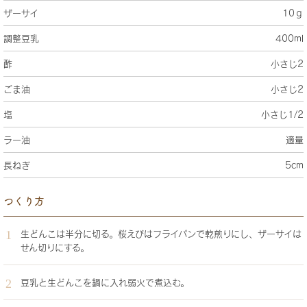
ザーサイ
10ｇ
調整豆乳
400ml
酢
小さじ2
ごま油
小さじ2
塩
小さじ1/2
ラー油
適量
長ねぎ
5cm
つくり方
生どんこは半分に切る。桜えびはフライパンで乾煎りにし、ザーサイは
せん切りにする。
豆乳と生どんこを鍋に入れ弱火で煮込む。