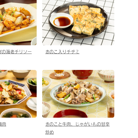
ぎの海老チリソー
きのこ入りチヂミ
鍋肉
きのこと牛肉、じゃがいもの甘辛
炒め