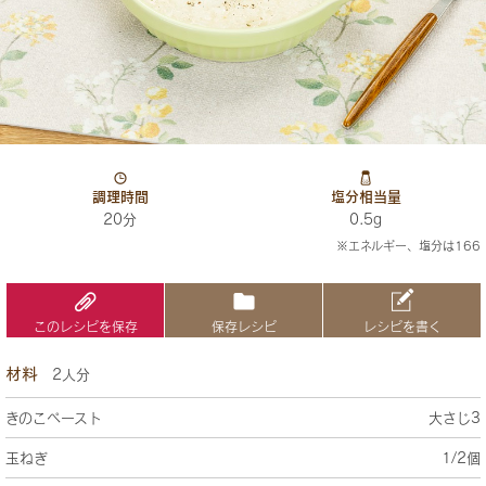
調理時間
塩分相当量
20分
0.5g
※エネルギー、塩分は166
このレシピを保存
保存レシピ
レシピを書く
材料
2人分
きのこペースト
大さじ3
玉ねぎ
1/2個