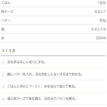
ごはん
1合分
粉チーズ
大さじ1
バター
20g
塩
小さじ1/4
水
200ml
つくり方
玉ねぎはみじん切りにする。
鍋にバターを入れ、玉ねぎをしんなりするまで炒める。
ごはんときのこペースト、水を加えて弱火で煮る。
塩と粉チーズで味を調え、お好みでパセリを飾る。