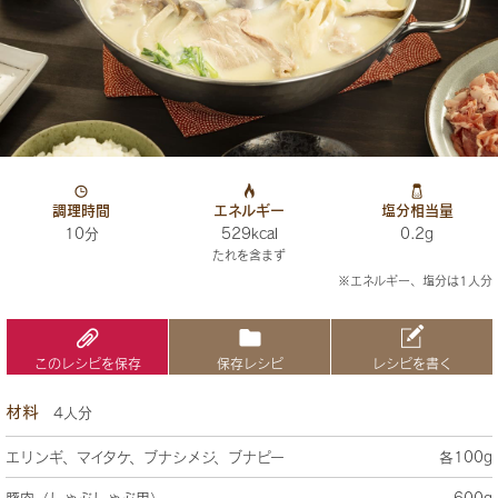
調理時間
エネルギー
塩分相当量
10分
529kcal
0.2g
たれを含まず
※エネルギー、塩分は1人分
このレシピを保存
保存レシピ
レシピを書く
材料
4人分
エリンギ、マイタケ、ブナシメジ、ブナピー
各100g
豚肉（しゃぶしゃぶ用）
600g