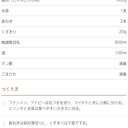
水菜
1束
長ねぎ
2本
くずきり
20g
無調整豆乳
800ml
酒
100ml
ポン酢
適量
ごまだれ
適量
つくり方
ブナシメジ、ブナピーは石づきを切り、マイタケと共に小房に分ける。
エリンギと水菜は食べやすい大きさに切る。
長ねぎは斜め薄切りに、くずきりは下茹でする。