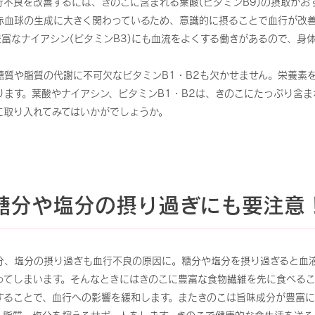
不良を改善するには、きのこに含まれる葉酸(ビタミンB9)の摂取がお
赤血球の生成に大きく関わっているため、意識的に摂ることで血行が改
富なナイアシン(ビタミンB3)にも血流をよくする働きがあるので、身
糖質や脂質の代謝に不可欠なビタミンB1・B2も欠かせません。栄養素
ります。葉酸やナイアシン、ビタミンB1・B2は、きのこにたっぷり含
に取り入れてみてはいかがでしょうか。
糖分や塩分の摂り過ぎにも要注意
分、塩分の摂り過ぎも血行不良の原因に。糖分や塩分を摂り過ぎると血
ってしまいます。そんなときにはきのこに豊富な食物繊維を先に食べるこ
することで、血行への影響を緩和します。またきのこは旨味成分が豊富