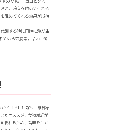
すすめです。“造血ビタミ
善され、冷えを防いでくれる
体を温めてくれる効果が期待
を代謝する時に同時に熱が生
まれている栄養素。冷えに悩
！
液がドロドロになり、細部ま
とがオススメ。食物繊維が
に含まれるため、旨味を活か