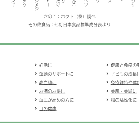
きのこ：ホクト（株）調べ
その他食品：七訂日本食品標準成分表より
妊活に
健康と免疫の
運動のサポートに
子どもの成長
高血糖に
免疫維持や体
お酒のお供に
美肌・美髪に
血圧が高めの方に
脳の活性化に
目の健康