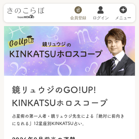
会員登録
ログイン
メニュー
鏡リュウジのGO!UP!
KINKATSUホロスコープ
占星術の第一人者・鏡リュウジ先生による『絶対に前向き
になれる』12星座別KINKATSU占い。