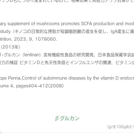
タミンDもたっぷり含まれているので、相乗効果で免疫力アップ対策がで
etary supplement of mushrooms promotes SCFA production and moder
ot clinical study（キノコの日常的な摂取が短鎖脂肪酸の産生を促し、Ig
trition, 2023, 9, 1078060.
（2013年）
ルカン（lentinan）含有機能性食品の研究開発，日本食品保蔵学会誌 VO
力の検証 ビタミンＤと先天性免疫とインフルエンザの関連，ビタミン広
pe Penna,Control of autoimmune diseases by the vitamin D endocri
volume 4, pages404–412(2008)
βグルカン