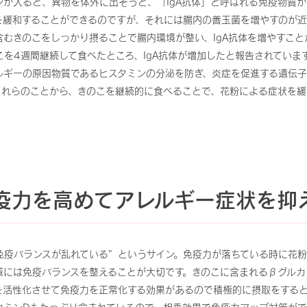
ンが入ると、異物を体外に出そうと、「IgA抗体」と呼ばれる免疫物質
を緩和することができるのですが、それには腸内の善玉菌を増やすのが
むきのこをしっかり摂ることで腸内環境が整い、IgA抗体を増やすこと
こを4週間継続して食べたところ、IgA抗体が増加したと報告されていま
ルギーの原因物質であるヒスタミンの分泌を防ぎ、炎症を促進する遺伝
これらのことから、きのこを継続的に食べることで、花粉による症状を緩
疫力を高めて
アレルギー症状を抑
免疫バランスが乱れている”というサイン。免疫力が落ちている時に花粉
策には免疫バランスを整えることが大切です。きのこに含まれるβグルカ
を活性化させて免疫力を正常化する効果があるので積極的に摂取をすると