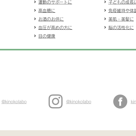
運動のサポートに
子どもの成長
高血糖に
免疫維持や体
お酒のお供に
美肌・美髪に
血圧が高めの方に
脳の活性化に
目の健康
@kinokolabo
@kinokolabo
ki