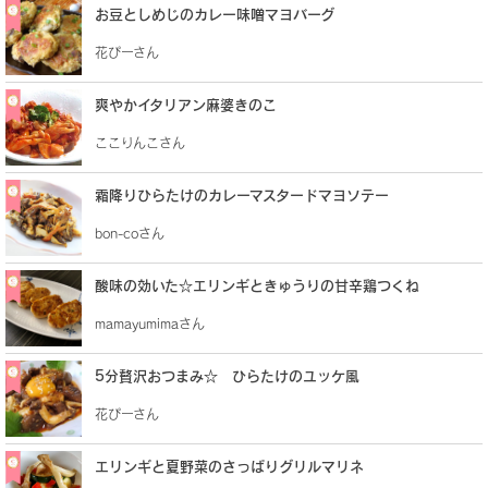
お豆としめじのカレー味噌マヨバーグ
花ぴーさん
爽やかイタリアン麻婆きのこ
ここりんこさん
霜降りひらたけのカレーマスタードマヨソテー
bon-coさん
酸味の効いた☆エリンギときゅうりの甘辛鶏つくね
mamayumimaさん
5分贅沢おつまみ☆ ひらたけのユッケ風
花ぴーさん
エリンギと夏野菜のさっぱりグリルマリネ