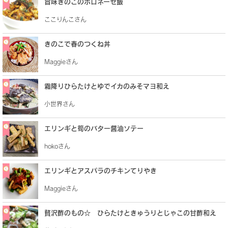
旨味きのこのボロネーゼ飯
ここりんこさん
きのこで春のつくね丼
Maggieさん
霜降りひらたけとゆでイカのみそマヨ和え
小世界さん
エリンギと筍のバター醤油ソテー
hokoさん
エリンギとアスパラのチキンてりやき
Maggieさん
贅沢酢のもの☆ ひらたけときゅうりとじゃこの甘酢和え