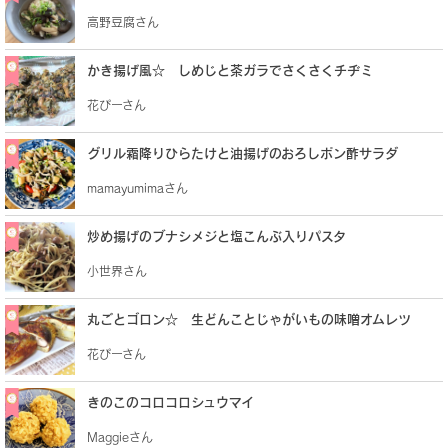
高野豆腐さん
かき揚げ風☆ しめじと茶ガラでさくさくチヂミ
花ぴーさん
グリル霜降りひらたけと油揚げのおろしポン酢サラダ
mamayumimaさん
炒め揚げのブナシメジと塩こんぶ入りパスタ
小世界さん
丸ごとゴロン☆ 生どんことじゃがいもの味噌オムレツ
花ぴーさん
きのこのコロコロシュウマイ
Maggieさん