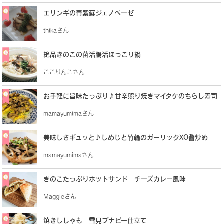
エリンギの青紫蘇ジェノベーゼ
thikaさん
絶品きのこの菌活腸活ほっこり鍋
ここりんこさん
お手軽に旨味たっぷり♪甘辛照り焼きマイタケのちらし寿司
mamayumimaさん
美味しさギュッと♪しめじと竹輪のガーリックXO醬炒め
mamayumimaさん
きのこたっぷりホットサンド チーズカレー風味
Maggieさん
焼きししゃも 雪見ブナピー仕立て