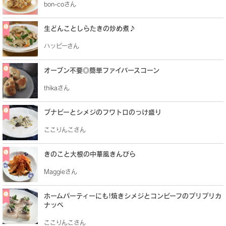
bon-coさん
生どんことしらたきの炒め煮♪
ハッピーさん
オーブン不要◎簡単ファイバースコーン
thikaさん
ブナピーとシメジのフワトロのっけ盛り
ここりんこさん
きのこと大根の中華風きんぴら
Maggieさん
ホームパーティーにも!焼きシメジとコンビーフのプリプリカ
ナッペ
ここりんこさん