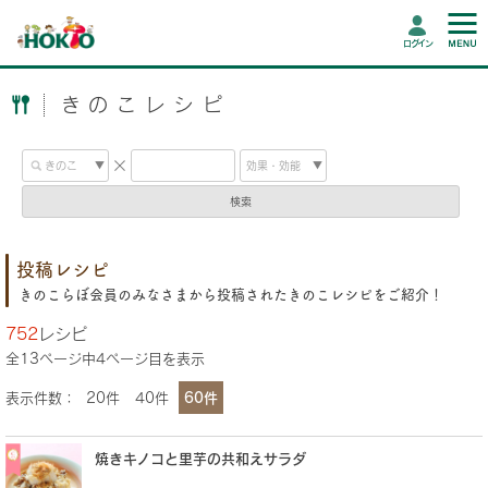
ログイン
きのこレシピ
検索
投稿レシピ
きのこらぼ会員のみなさまから投稿されたきのこレシピをご紹介！
752
レシピ
全
13
ページ中
4
ページ目を表示
表示件数：
20件
40件
60件
焼きキノコと里芋の共和えサラダ