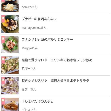
bon-coさん
ブナピーの腸活あんみつ
mamayumimaさん
ブナシメジと梨のバルサミコソテー
Maggieさん
塩麹で深ウマい♪ エリンギのねぎ塩レモン炒め
花ぴーさん
裂きシメジ入り♪ 塩麹と梅マヨポテトサラダ
花ぴーさん
干しまいたけの天ぷら
ポトスさん