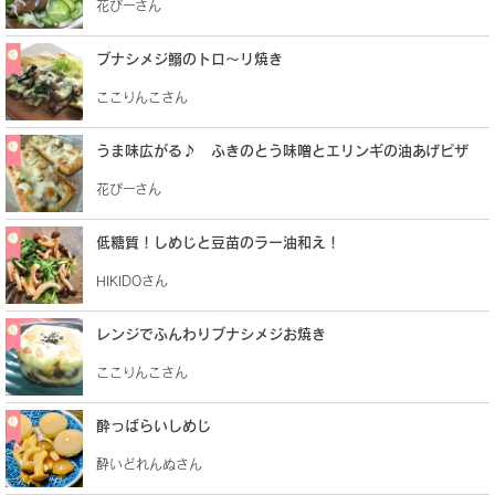
花ぴーさん
ブナシメジ鰯のトロ～リ焼き
ここりんこさん
うま味広がる♪ ふきのとう味噌とエリンギの油あげピザ
花ぴーさん
低糖質！しめじと豆苗のラー油和え！
HIKIDOさん
レンジでふんわりブナシメジお焼き
ここりんこさん
酔っぱらいしめじ
酔いどれんぬさん