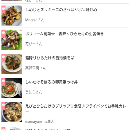
しめじとズッキーニのさっぱりポン酢炒め
Maggieさん
ボリューム副菜☆ 霜降りひらたけの生姜焼き
花ぴーさん
霜降りひらたけの香港焼そば
高野豆腐さん
しいたけそぼろの卵黄乗っけ丼
うにらさん
えびとひらたけのプリップリ食感♪フライパンでお手軽カレ
ー
mamayumimaさん