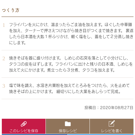
つくり方
フライパンを火にかけ、温まったらごま油を加えます。ほぐした中華麺
を加え、ターナーで押さえつけながら焼き目がつくまで焼きます。 裏返
したら日本酒を大匙１杯ふりかけ、軽く塩をし、蓋をして２分蒸し焼き
にします。
焼きそばを器に盛り付けます。 しめじの石突を落として小分けにし、
タラコの皮をはずします。フライパンに出汁と残りの日本酒、しめじを
加えて火にかけます。煮立ったら３分煮、タラコを加えます。
塩で味を調え、水溶き片栗粉を加えてとろみをつけたら、火を止めて
焼きそばの上にかけます。 細切りにした大葉をあしらって完成。
投稿日：2020年08月27日
このレシピを保存
保存レシピ
レシピを書く