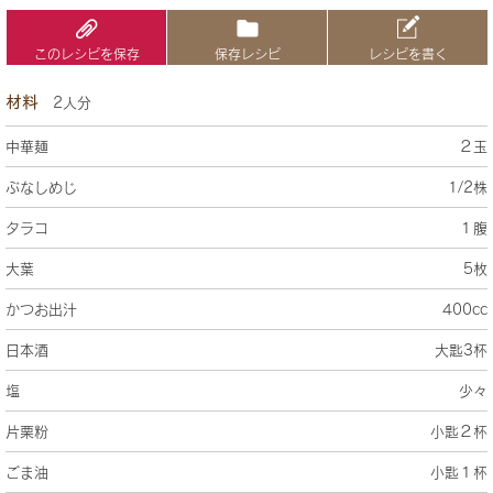
このレシピを保存
保存レシピ
レシピを書く
材料
2人分
中華麺
２玉
ぶなしめじ
1/2株
タラコ
１腹
大葉
5枚
かつお出汁
400cc
日本酒
大匙3杯
塩
少々
片栗粉
小匙２杯
ごま油
小匙１杯