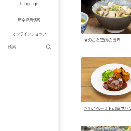
Language
新卒採用情報
オンラインショップ
きのこと鶏肉の旨煮
きのこペーストの簡単ハ