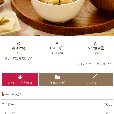
調理時間
エネルギー
塩分相当量
15分
361kcal
1.2g
浸水、炊飯時間は除く
※エネルギー、塩分は1人分
このレシピを保存
保存レシピ
レシピを書く
材料
4人分
ブナピー
100g
エリンギ
100g