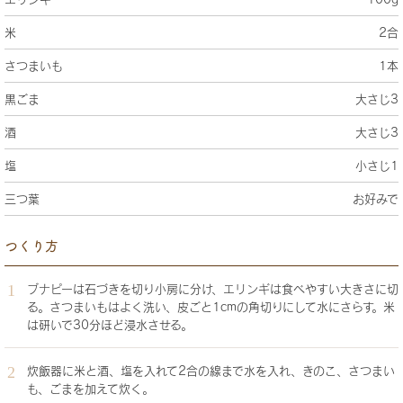
米
2合
さつまいも
1本
黒ごま
大さじ3
酒
大さじ3
塩
小さじ1
三つ葉
お好みで
つくり方
ブナピーは石づきを切り小房に分け、エリンギは食べやすい大きさに切
る。さつまいもはよく洗い、皮ごと1cmの角切りにして水にさらす。米
は研いで30分ほど浸水させる。
炊飯器に米と酒、塩を入れて2合の線まで水を入れ、きのこ、さつまい
も、ごまを加えて炊く。