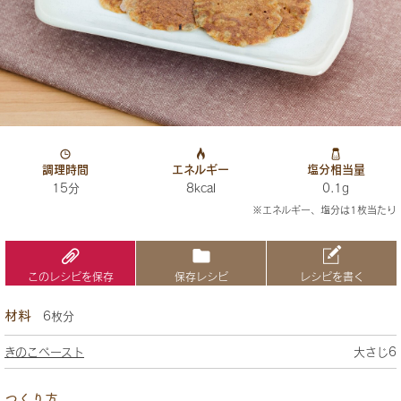
調理時間
エネルギー
塩分相当量
15分
8kcal
0.1g
※エネルギー、塩分は1枚当たり
このレシピを保存
保存レシピ
レシピを書く
材料
6枚分
きのこペースト
大さじ6
つくり方