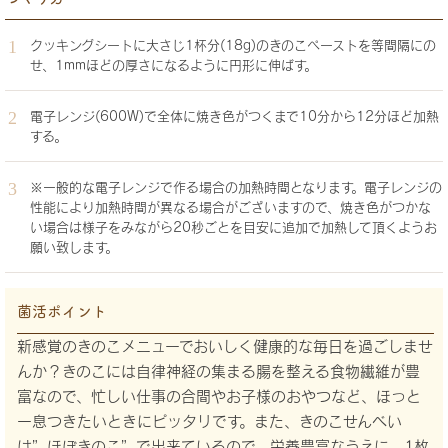
クッキングシートに大さじ1杯分(18g)のきのこペーストを等間隔にの
せ、1mmほどの厚さになるように円形に伸ばす。
電子レンジ(600W)で全体に焼き色がつくまで10分から12分ほど加熱
する。
※一般的な電子レンジで作る場合の加熱時間となります。電子レンジの
性能により加熱時間が異なる場合がございますので、焼き色がつかな
い場合は様子をみながら20秒ごとを目安に追加で加熱して頂くようお
願い致します。
菌活ポイント
新感覚のきのこメニューでおいしく健康的な毎日を過ごしませ
んか？きのこには自律神経の集まる腸を整える食物繊維が豊
富なので、忙しい仕事の合間やお子様のおやつなど、ほっと
一息つきたいときにピッタリです。また、きのこせんべい
は”ほぼきのこ”で出来ているので、栄養豊富なうえに、1枚