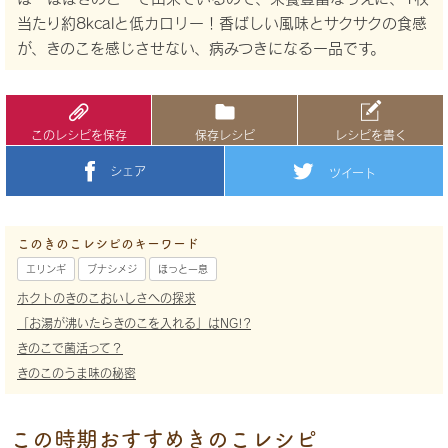
当たり約8kcalと低カロリー！香ばしい風味とサクサクの食感
が、きのこを感じさせない、病みつきになる一品です。
このレシピを保存
保存レシピ
レシピを書く
シェア
ツイート
このきのこレシピのキーワード
エリンギ
ブナシメジ
ほっと一息
ホクトのきのこおいしさへの探求
「お湯が沸いたらきのこを入れる」はNG!?
きのこで菌活って？
きのこのうま味の秘密
この時期おすすめきのこレシピ