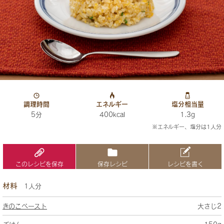
調理時間
エネルギー
塩分相当量
5分
400kcal
1.3g
※エネルギー、塩分は1人分
このレシピを保存
保存レシピ
レシピを書く
材料
1人分
きのこペースト
大さじ2