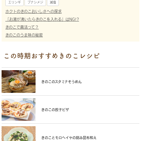
エリンギ
ブナシメジ
減塩
ホクトのきのこおいしさへの探求
「お湯が沸いたらきのこを入れる」はNG!?
きのこで菌活って？
きのこのうま味の秘密
この時期おすすめきのこレシピ
きのこのスタミナそうめん
きのこの餃子ピザ
きのことモロヘイヤの刻み昆布和え