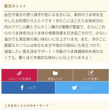
菌活ポイント
血圧や塩分の摂り過ぎが気になる方には、素材のうま味を生
かしたお料理がオススメです！きのこには三大うま味成分の
内のグアニル酸とグルタミン酸の2種類が豊富で、さらにこれ
らのうま味成分はうま味の相乗効果を引き起こすので、少ない
塩分でも満足感の高い味わいに仕上がります。また、きのこに
豊富なカリウムは余分な水分や塩分の排出にも役立つので、
減塩したい食生活をサポート！市販のうま味調味料を使わな
くても、驚くほど本格的な味わいに仕上がりますよ！
このレシピを保存
保存レシピ
レシピを書く
シェア
ツイート
このきのこレシピのキーワード