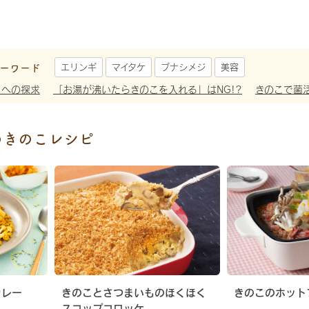
ーワード
エリンギ
マイタケ
ブナシメジ
美容
さへの探求
「お湯が沸いたらきのこを入れる」はNG!?
きのこで菌
めきのこレシピ
カレー
きのことさつまいものほくほく
きのこのホット
スコップコロッケ