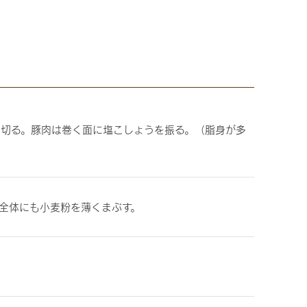
に切る。豚肉は巻く面に塩こしょうを振る。（脂身が多
全体にも小麦粉を薄くまぶす。