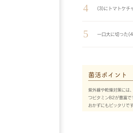
(3)にトマトケ
一口大に切った(
菌活ポイント
紫外線や乾燥対策には
つビタミンB2が豊富
おかずにもピッタリで