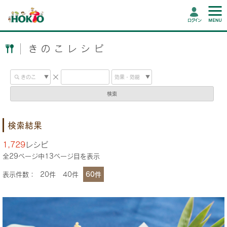
ログイン
きのこレシピ
検索
検索結果
1,729
レシピ
全
29
ページ中
13
ページ目を表示
表示件数：
20件
40件
60件