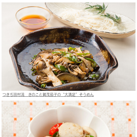
つきぢ田村流 きのこと賀茂茄子の“大満足”そうめん