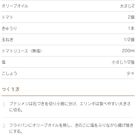
オリーブオイル
大さじ2
トマト
2個
きゅうり
1本
玉ねぎ
1/2個
トマトジュース〈無塩〉
200ml
塩
小さじ1/2強
こしょう
少々
つくり方
ブナシメジは石づきを切り小房に分け、エリンギは食べやすい大きさ
に切る。
フライパンにオリーブオイルを熱し、きのこに塩をふりながら揚げ焼き
にする。