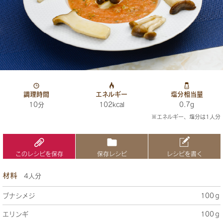
調理時間
エネルギー
塩分相当量
10分
102kcal
0.7g
※エネルギー、塩分は1人分
このレシピを保存
保存レシピ
レシピを書く
材料
4人分
ブナシメジ
100ｇ
エリンギ
100ｇ