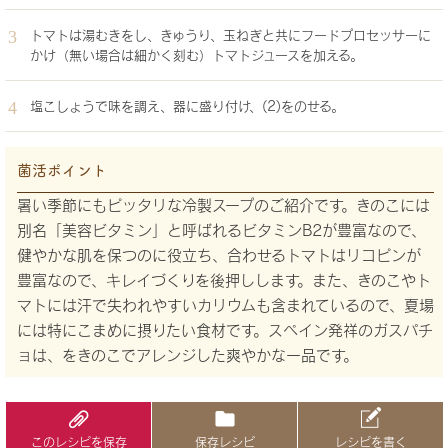
トマトは湯むきをし、きゅうり、玉ねぎと共にフードプロセッサーに
かけ（無い場合は細かく刻む）トマトジュースを加える。
塩こしょうで味を調え、器に盛り付け、(2)をのせる。
菌活ポイント
暑い季節にもピッタリな冷製スープのご紹介です。きのこには
別名「美容ビタミン」と呼ばれるビタミンB2が豊富なので、
健やかな肌を保つのに役立ち、合わせるトマトはリコピンが
豊富なので、キレイづくりを後押しします。また、きのこやト
マトには汗で失われやすいカリウムも含まれているので、夏場
には特にこまめに摂りたい食材です。スペイン発祥のガスパチ
ョは、をきのこでアレンジした爽やかな一品です。
このレシピを保存
保存レシピ
レシピを書く