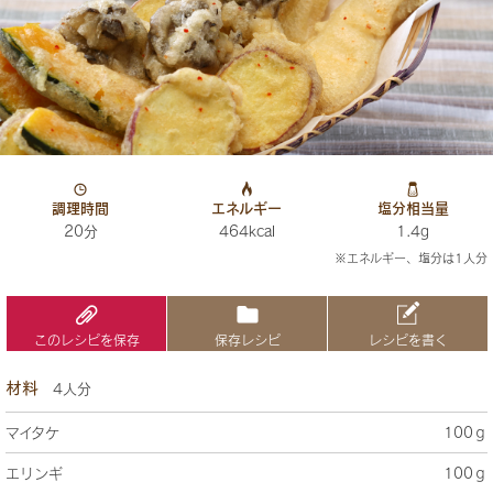
調理時間
エネルギー
塩分相当量
20分
464kcal
1.4g
※エネルギー、塩分は1人分
このレシピを保存
保存レシピ
レシピを書く
材料
4人分
マイタケ
100ｇ
エリンギ
100ｇ