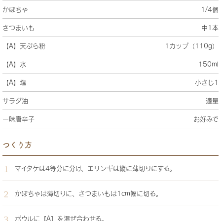
かぼちゃ
1/4個
さつまいも
中1本
【A】天ぷら粉
1カップ（110g）
【A】水
150ml
【A】塩
小さじ1
サラダ油
適量
一味唐辛子
お好みで
つくり方
マイタケは4等分に分け、エリンギは縦に薄切りにする。
かぼちゃは薄切りに、さつまいもは1cm幅に切る。
ボウルに【A】を混ぜ合わせる。