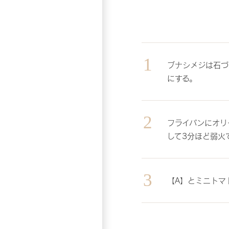
ブナシメジは石づ
にする。
フライパンにオリ
して3分ほど弱火
【A】とミニトマ