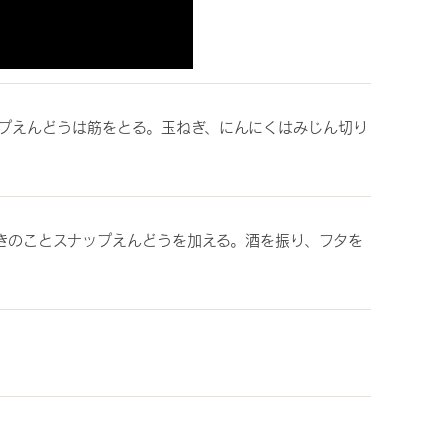
プえんどうは筋をとる。玉ねぎ、にんにくはみじん切り
きのことスナップえんどうを加える。酒を振り、フタを