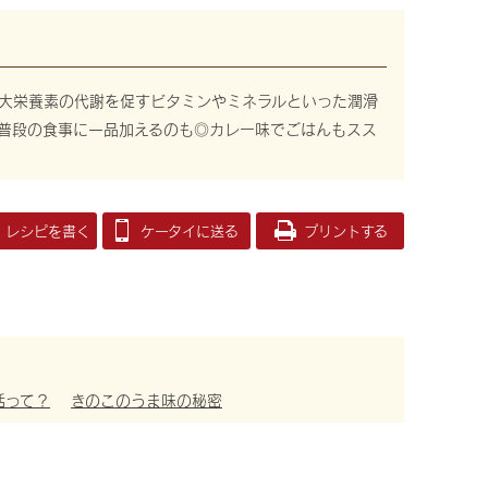
大栄養素の代謝を促すビタミンやミネラルといった潤滑
普段の食事に一品加えるのも◎カレー味でごはんもスス
レシピを書く
ケータイに送る
プリントする
活って？
きのこのうま味の秘密