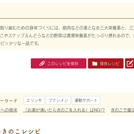
に取り組むための身体づくりには、筋肉などの素となる三大栄養素と、三
のこやスナップえんどうなどの野菜は潤滑栄養素がたっぷり摂れるので、
にピッタリな一品です。
このレシピを保存
保存レシピ
ーワード
エリンギ
ブナシメジ
運動サポート
さへの探求
「お湯が沸いたらきのこを入れる」はNG!?
きのこで菌
めきのこレシピ