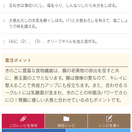
玉ねぎは薄切りにし、塩をふり、しんなりしたら水分をしぼる。
大根おろしの水気を軽くしぼる。(1)と大根おろしを和えて、塩こしょ
うで味を調える。
(4)に（2）、（3）、オリーブオイルを加え混ぜる。
菌活ポイント
きのこに豊富な食物繊維は、腸の老廃物の排出を促すと共
に、善玉菌のエサとなります。腸は健康の要なので、キレイに
整えることで免疫力アップにも役立ちます。また、合わせるヨ
ーグルトには乳酸菌が含まれ、きのことのW菌活パワーでさら
に◎！胃腸に優しい大根と合わせている点もポイントです。
このレシピを保存
保存レシピ
レシピを書く