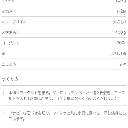
マイタケ
100ｇ
玉ねぎ
1/2個
オリーブオイル
大さじ1
大根おろし
400ｇ
ヨーグルト
200g
塩
小さじ1弱
こしょう
少々
つくり方
水切りヨーグルトを作る。ザルにキッチンペーパーを2枚敷き、ヨーグ
ルトを入れ1時間ほどおく。（半分量になるくらいまでが目安。）
ブナピーは石づきを切り、マイタケと共に小房にほぐし、蒸し焼きにし
て冷ます。