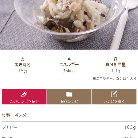
調理時間
エネルギー
塩分相当量
15分
95kcal
1.1g
※エネルギー、塩分は１人分
このレシピを保存
保存レシピ
レシピを書く
材料
４人分
ブナピー
100ｇ