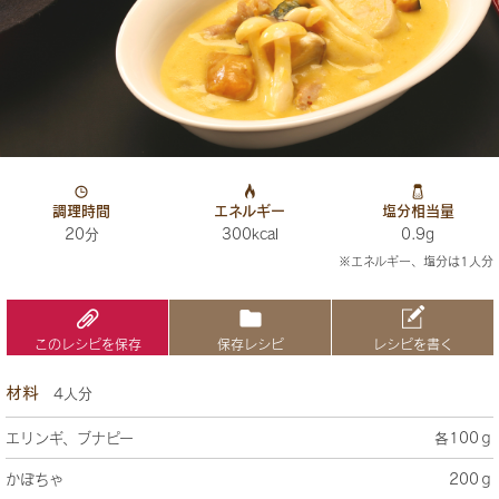
調理時間
エネルギー
塩分相当量
20分
300kcal
0.9g
※エネルギー、塩分は1人分
このレシピを保存
保存レシピ
レシピを書く
材料
4人分
エリンギ、ブナピー
各100ｇ
かぼちゃ
200ｇ