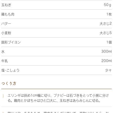
玉ねぎ
50ｇ
鶏もも肉
1枚
バター
大さじ2
小麦粉
大さじ5
固形ブイヨン
1個
水
300ml
牛乳
200ml
塩･こしょう
少々
つくり方
エリンギは斜め1cm幅に切り、ブナピーは石づきをとって小房に分け
る。鶏肉とかぼちゃはひと口大に、玉ねぎはあらみじんに切る。