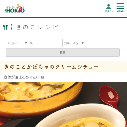
ログイン
きのこレシピ
検索
きのことかぼちゃのクリームシチュー
身体が温まる熱々の一品！