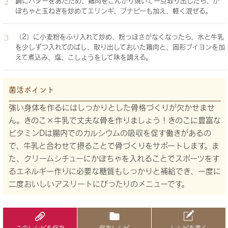
鍋にバターをあたため、鶏肉をこんがり焼いて一旦取り出したら、か
ぼちゃと玉ねぎを炒めてエリンギ、ブナピーも加え、軽く混ぜる。
（2）に小麦粉をふり入れて炒め、粉っぽさがなくなったら、水と牛乳
を少しずつ入れてのばし、取り出しておいた鶏肉と、固形ブイヨンを加
えて煮込み、塩、こしょうをして味を調える。
菌活ポイント
強い身体を作るにはしっかりとした骨格づくりが欠かせませ
ん。きのこ×牛乳で丈夫な骨を作りましょう！きのこに豊富な
ビタミンDは腸内でのカルシウムの吸収を促す働きがあるの
で、牛乳と合わせて摂ることで骨づくりをサポートします。ま
た、クリームシチューにかぼちゃを入れることでスポーツをす
るエネルギー作りに必要な糖質もしっかりと補給でき、一度に
二度おいしいアスリートにぴったりのメニューです。
このレシピを保存
保存レシピ
レシピを書く