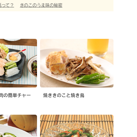
活って？
きのこのうま味の秘密
肉の簡単チャー
焼ききのこと焼き鳥