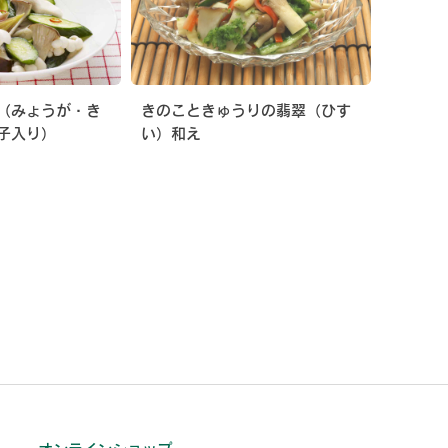
（みょうが・き
きのこときゅうりの翡翠（ひす
子入り）
い）和え