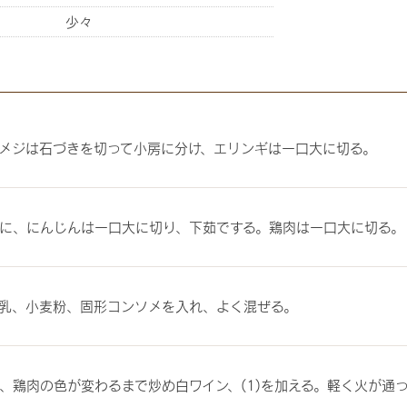
少々
メジは石づきを切って小房に分け、エリンギは一口大に切る。
幅に、にんじんは一口大に切り、下茹でする。鶏肉は一口大に切る。
乳、小麦粉、固形コンソメを入れ、よく混ぜる。
、鶏肉の色が変わるまで炒め白ワイン、(1)を加える。軽く火が通った