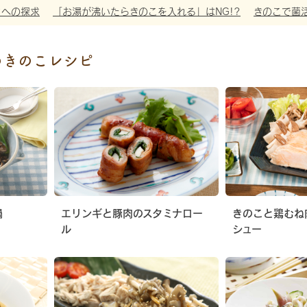
さへの探求
「お湯が沸いたらきのこを入れる」はNG!?
きのこで菌
めきのこレシピ
鍋
エリンギと豚肉のスタミナロー
きのこと鶏むね
ル
シュー