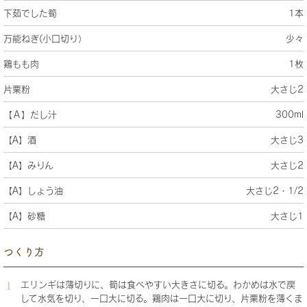
下茹でした筍
1本
万能ねぎ(小口切り）
少々
鶏もも肉
1枚
片栗粉
大さじ2
【Ａ】だし汁
300ml
【A】酒
大さじ3
【A】みりん
大さじ2
【A】しょう油
大さじ2・1/2
【A】砂糖
大さじ1
つくり方
エリンギは薄切りに、筍は食べやすい大きさに切る。わかめは水で戻
して水気を切り、一口大に切る。鶏肉は一口大に切り、片栗粉を薄くま