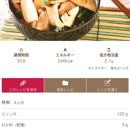
調理時間
エネルギー
塩分相当量
30分
246kcal
2.1g
※エネルギー、塩分は1人分
このレシピを保存
保存レシピ
レシピを書く
材料
4人分
エリンギ
100ｇ
わかめ（乾燥）
5ｇ