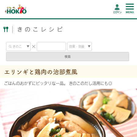
ログイン
きのこレシピ
検索
エリンギと鶏肉の治部煮風
ごはんのおかずにピッタリな一品。 きのこのだし活用にも◎