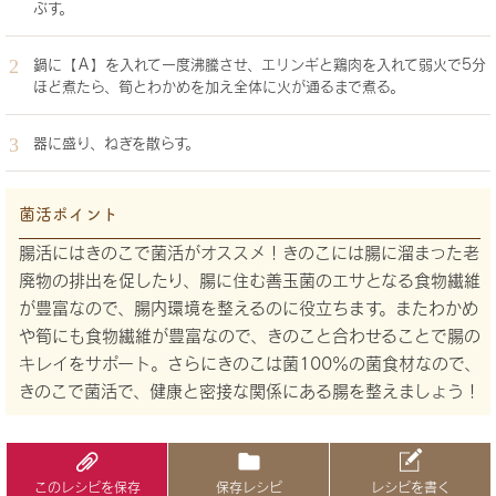
ぶす。
鍋に【Ａ】を入れて一度沸騰させ、エリンギと鶏肉を入れて弱火で5分
ほど煮たら、筍とわかめを加え全体に火が通るまで煮る。
器に盛り、ねぎを散らす。
菌活ポイント
腸活にはきのこで菌活がオススメ！きのこには腸に溜まった老
廃物の排出を促したり、腸に住む善玉菌のエサとなる食物繊維
が豊富なので、腸内環境を整えるのに役立ちます。またわかめ
や筍にも食物繊維が豊富なので、きのこと合わせることで腸の
キレイをサポート。さらにきのこは菌100％の菌食材なので、
きのこで菌活で、健康と密接な関係にある腸を整えましょう！
このレシピを保存
保存レシピ
レシピを書く