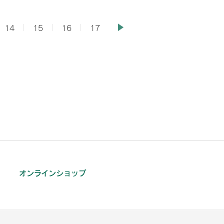
14
15
16
17
オンラインショップ