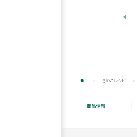
きのこレシピ
商品情報