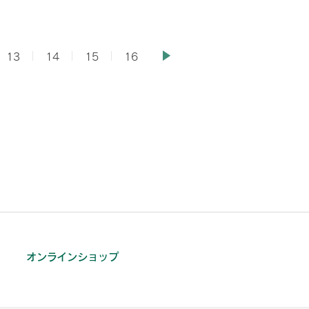
13
14
15
16
オンラインショップ