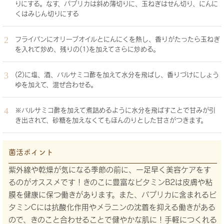
りにする。なす、パプリカは斜め薄切りに、玉ねぎはせん切り、にんに
くはみじん切りにする
フライパンにオリーブオイルとにんにくを熱し、香りがたったら玉ねぎ
を入れて炒め、残りの(1)を加えてさらに炒める。
(2)に塩、酒、バルサミコ酢を加えて水分を飛ばし、香りづけにしょう
ゆを加えて、混ぜ合わせる。
※バルサミコ酢を加えて煮詰めるように水分を飛ばすことで甘みが引
き出されて、砂糖を加えなくてもほんのりとした甘さがつきます。
菌活ポイント
紫外線や乾燥が気になる季節の前に、一足早く美容ケアをす
るのがオススメです！きのこに豊富なビタミンB2は皮膚や粘
膜を健康に保つ働きがあります。また、パプリカに含まれるビ
タミンCには抗酸化作用やメラニンの沈着を抑える働きがある
ので、きのこと合わせることで健やかな肌に！手軽につくれる