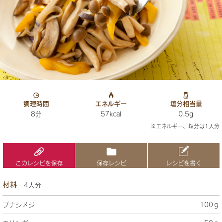
調理時間
エネルギー
塩分相当量
8分
57kcal
0.5g
※エネルギー、塩分は1人分
このレシピを保存
保存レシピ
レシピを書く
材料
4人分
ブナシメジ
100ｇ