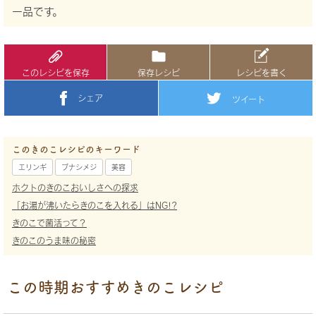
一品です。
このレシピを保存
保存レシピ
レシピを書く
シェア
ツイート
このきのこレシピのキーワード
エリンギ
ブナシメジ
美容
ホクトのきのこおいしさへの探求
「お湯が沸いたらきのこを入れる」はNG!?
きのこで菌活って？
きのこのうま味の秘密
この時期おすすめきのこレシピ