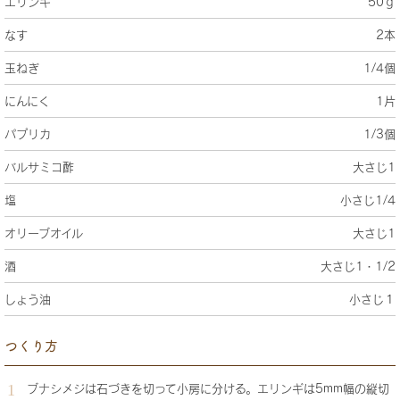
エリンギ
50ｇ
なす
2本
玉ねぎ
1/4個
にんにく
1片
パプリカ
1/3個
バルサミコ酢
大さじ1
塩
小さじ1/4
オリーブオイル
大さじ1
酒
大さじ1・1/2
しょう油
小さじ１
つくり方
ブナシメジは石づきを切って小房に分ける。エリンギは5mm幅の縦切