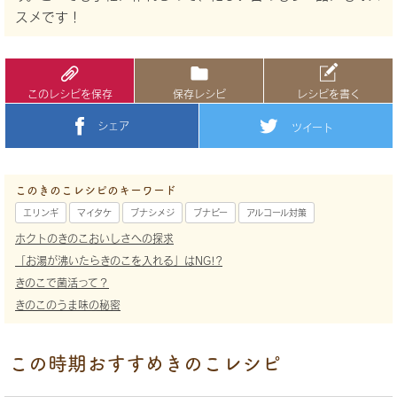
スメです！
このレシピを保存
保存レシピ
レシピを書く
シェア
ツイート
このきのこレシピのキーワード
エリンギ
マイタケ
ブナシメジ
ブナピー
アルコール対策
ホクトのきのこおいしさへの探求
「お湯が沸いたらきのこを入れる」はNG!?
きのこで菌活って？
きのこのうま味の秘密
この時期おすすめきのこレシピ