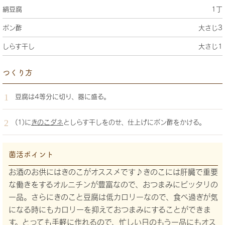
絹豆腐
1丁
ポン酢
大さじ3
しらす干し
大さじ1
つくり方
豆腐は4等分に切り、器に盛る。
(1)に
きのこダネ
としらす干しをのせ、仕上げにポン酢をかける。
菌活ポイント
お酒のお供にはきのこがオススメです♪きのこには肝臓で重要
な働きをするオルニチンが豊富なので、おつまみにピッタリの
一品。さらにきのこと豆腐は低カロリーなので、食べ過ぎが気
になる時にもカロリーを抑えておつまみにすることができま
す。とっても手軽に作れるので、忙しい日のもう一品にもオス