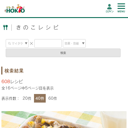
ログイン
きのこレシピ
検索
検索結果
608
レシピ
全
16
ページ中
5
ページ目を表示
表示件数：
20件
40件
60件