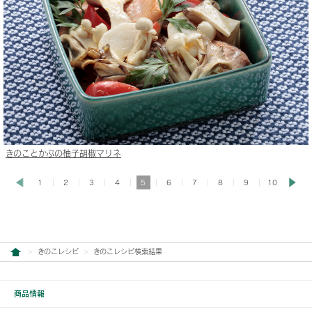
きのことかぶの柚子胡椒マリネ
1
2
3
4
5
6
7
8
9
10
きのこレシピ
きのこレシピ検索結果
商品情報