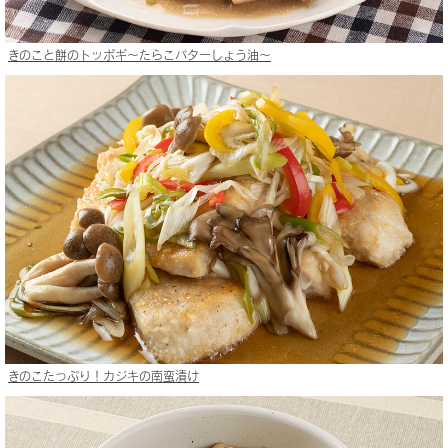
きのこと餅のトッポギ〜たらこバターしょう油〜
きのこたっぷり！カジキの南蛮漬け