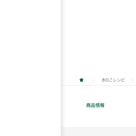
きのこレシピ
商品情報