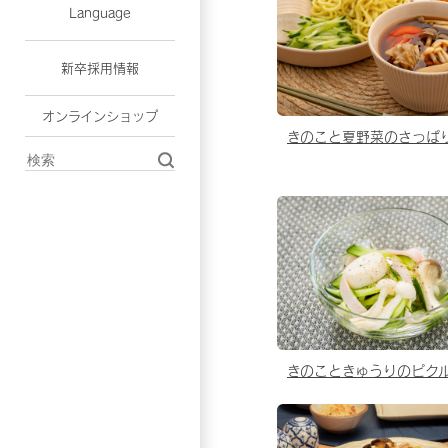
Language
新卒採用情報
オンラインショップ
きのこと夏野菜のさっぱ
きのこときゅうりのピク