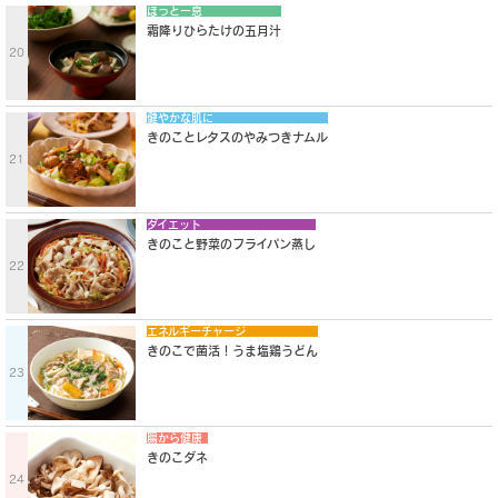
ほっと一息
霜降りひらたけの五月汁
20
健やかな肌に
きのことレタスのやみつきナムル
21
ダイエット
きのこと野菜のフライパン蒸し
22
エネルギーチャージ
きのこで菌活！うま塩鶏うどん
23
腸から健康
きのこダネ
24