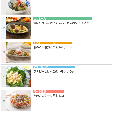
1
ほっと一息
霜降りひらたけとアスパラガスのソイリゾット
2
エネルギーチャージ
きのこと春野菜のカルボナーラ
3
健やかな肌に
ブナピーとじゃこのレモンサラダ
4
腸から健康
きのこのケーキ風お寿司
5