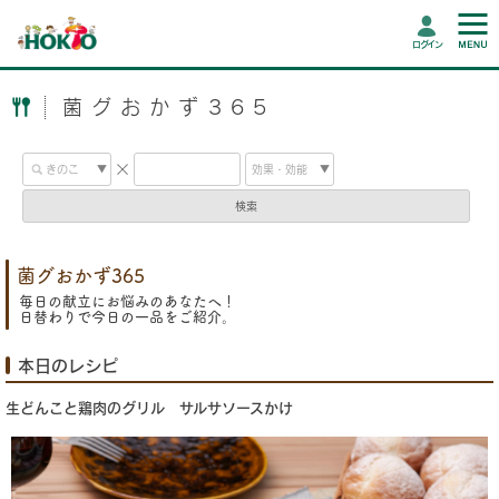
ログイン
菌グおかず365
検索
菌グおかず365
毎日の献立にお悩みのあなたへ！
日替わりで今日の一品をご紹介。
本日のレシピ
生どんこと鶏肉のグリル サルサソースかけ