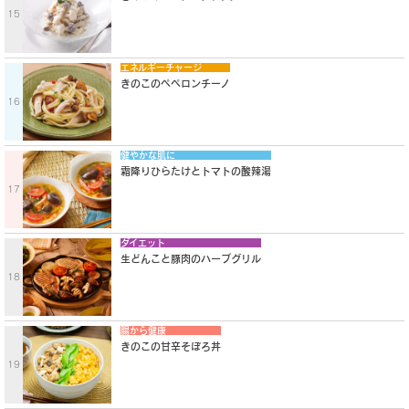
15
エネルギーチャージ
きのこのペペロンチーノ
16
健やかな肌に
霜降りひらたけとトマトの酸辣湯
17
ダイエット
生どんこと豚肉のハーブグリル
18
腸から健康
きのこの甘辛そぼろ丼
19