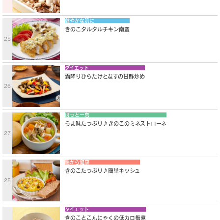
健やかな肌に
きのこタルタルチキン南蛮
25
ダイエット
霜降りひらたけとなすの甘酢炒め
26
ほっと一息
うま味たっぷり♪きのこのミネストローネ
27
腸から健康
きのこたっぷり♪簡単キッシュ
28
ダイエット
きのことこんにゃくの低カロ梅煮