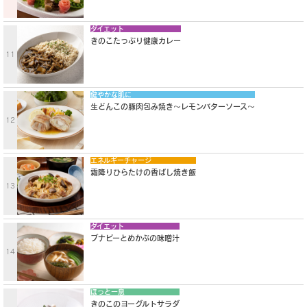
ダイエット
きのこたっぷり健康カレー
11
健やかな肌に
生どんこの豚肉包み焼き〜レモンバターソース〜
12
エネルギーチャージ
霜降りひらたけの香ばし焼き飯
13
ダイエット
ブナピーとめかぶの味噌汁
14
ほっと一息
きのこのヨーグルトサラダ