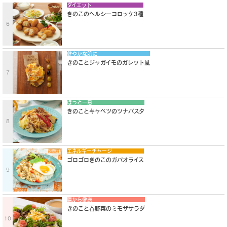
ダイエット
きのこのヘルシーコロッケ3種
6
健やかな肌に
きのことジャガイモのガレット風
7
ほっと一息
きのことキャベツのツナパスタ
8
エネルギーチャージ
ゴロゴロきのこのガパオライス
9
腸から健康
きのこと春野菜のミモザサラダ
10