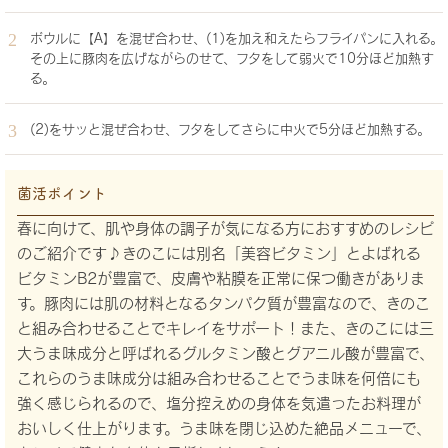
ボウルに【A】を混ぜ合わせ、(1)を加え和えたらフライパンに入れる。
その上に豚肉を広げながらのせて、フタをして弱火で10分ほど加熱す
る。
(2)をサッと混ぜ合わせ、フタをしてさらに中火で5分ほど加熱する。
菌活ポイント
春に向けて、肌や身体の調子が気になる方におすすめのレシピ
のご紹介です♪きのこには別名「美容ビタミン」とよばれる
ビタミンB2が豊富で、皮膚や粘膜を正常に保つ働きがありま
す。豚肉には肌の材料となるタンパク質が豊富なので、きのこ
と組み合わせることでキレイをサポート！また、きのこには三
大うま味成分と呼ばれるグルタミン酸とグアニル酸が豊富で、
これらのうま味成分は組み合わせることでうま味を何倍にも
強く感じられるので、塩分控えめの身体を気遣ったお料理が
おいしく仕上がります。うま味を閉じ込めた絶品メニューで、