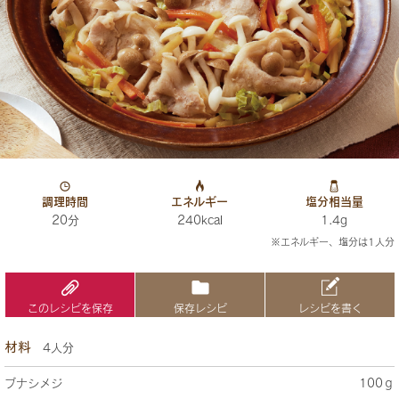
調理時間
エネルギー
塩分相当量
20分
240kcal
1.4g
※エネルギー、塩分は1人分
このレシピを保存
保存レシピ
レシピを書く
材料
4人分
ブナシメジ
100ｇ