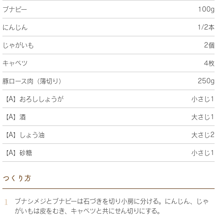
ブナピー
100g
にんじん
1/2本
じゃがいも
2個
キャベツ
4枚
豚ロース肉（薄切り）
250g
【A】おろししょうが
小さじ1
【A】酒
大さじ1
【A】しょう油
大さじ2
【A】砂糖
小さじ1
つくり方
ブナシメジとブナピーは石づきを切り小房に分ける。にんじん、じゃ
がいもは皮をむき、キャベツと共にせん切りにする。