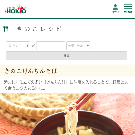
ログイン
きのこレシピ
検索
きのこけんちんそば
澄まし汁仕立ての多い「けんちん汁」に味噌を入れることで、野菜とよ
く合うコクのある汁に。