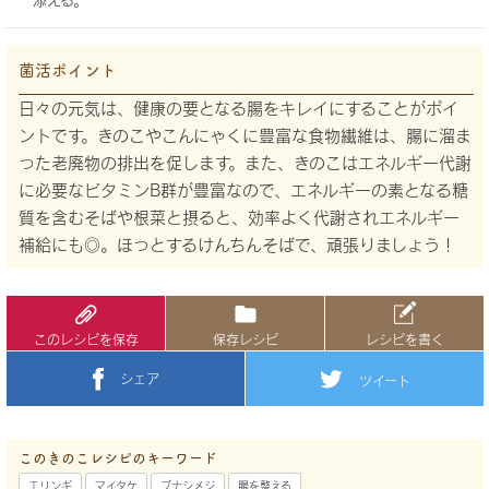
菌活ポイント
日々の元気は、健康の要となる腸をキレイにすることがポイ
ントです。きのこやこんにゃくに豊富な食物繊維は、腸に溜ま
った老廃物の排出を促します。また、きのこはエネルギー代謝
に必要なビタミンB群が豊富なので、エネルギーの素となる糖
質を含むそばや根菜と摂ると、効率よく代謝されエネルギー
補給にも◎。ほっとするけんちんそばで、頑張りましょう！
このレシピを保存
保存レシピ
レシピを書く
シェア
ツイート
このきのこレシピのキーワード
エリンギ
マイタケ
ブナシメジ
腸を整える