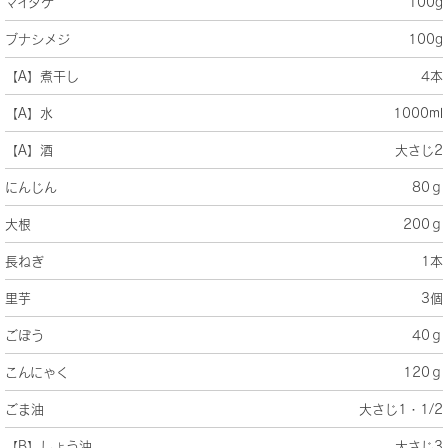
マイタケ
100g
ブナシメジ
100g
【A】煮干し
4本
【A】水
1000ml
【A】酒
大さじ2
にんじん
80ｇ
大根
200ｇ
長ねぎ
1本
里芋
3個
ごぼう
40ｇ
こんにゃく
120ｇ
ごま油
大さじ1・1/2
【B】しょう油
大さじ3