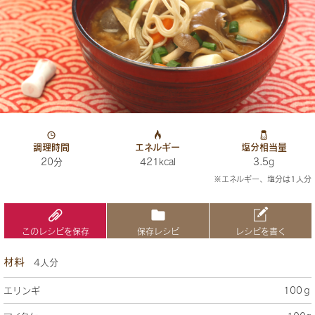
調理時間
エネルギー
塩分相当量
20分
421kcal
3.5g
※エネルギー、塩分は1人分
このレシピを保存
保存レシピ
レシピを書く
材料
4人分
エリンギ
100ｇ