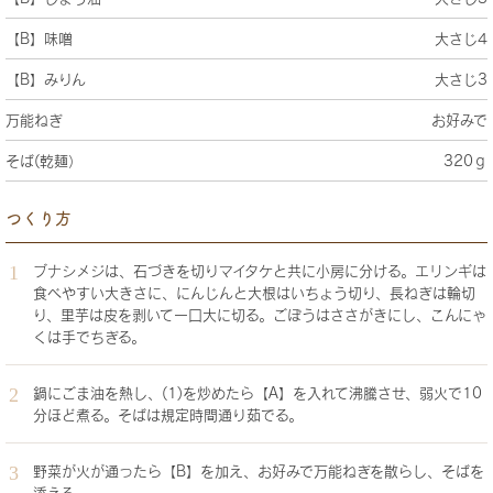
【B】味噌
大さじ4
【B】みりん
大さじ3
万能ねぎ
お好みで
そば(乾麺）
320ｇ
つくり方
ブナシメジは、石づきを切りマイタケと共に小房に分ける。エリンギは
食べやすい大きさに、にんじんと大根はいちょう切り、長ねぎは輪切
り、里芋は皮を剥いて一口大に切る。ごぼうはささがきにし、こんにゃ
くは手でちぎる。
鍋にごま油を熱し、(1)を炒めたら【A】を入れて沸騰させ、弱火で10
分ほど煮る。そばは規定時間通り茹でる。
野菜が火が通ったら【B】を加え、お好みで万能ねぎを散らし、そばを
添える。