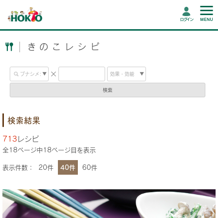
ログイン
きのこレシピ
検索
検索結果
713
レシピ
全
18
ページ中
18
ページ目を表示
表示件数：
20件
40件
60件