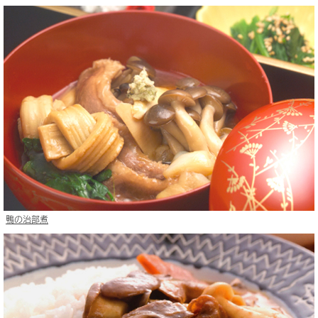
鴨の治部煮