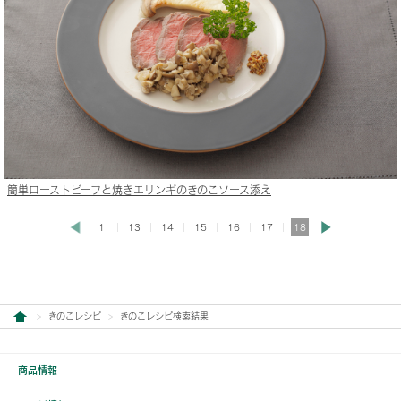
簡単ローストビーフと焼きエリンギのきのこソース添え
1
13
14
15
16
17
18
きのこレシピ
きのこレシピ検索結果
商品情報