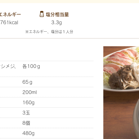
エネルギー
塩分相当量
761kcal
3.3g
※エネルギー、塩分は１人分
ナシメジ、
各100ｇ
65ｇ
200ml
160g
3玉
8個
480g