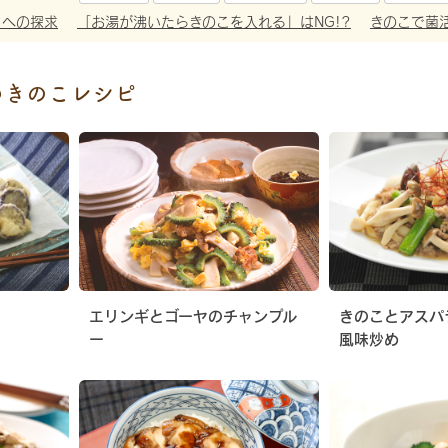
さへの探求
「お湯が沸いたらきのこを入れる」はNG!?
きのこで菌
めきのこレシピ
エリンギとゴーヤのチャンプル
きのことアスパ
ー
風味炒め