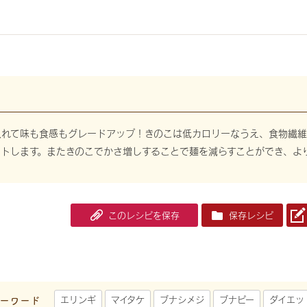
入れて味も食感もグレードアップ！きのこは低カロリーなうえ、食物繊維
ートします。またきのこでかさ増しすることで麺を減らすことができ、よ
このレシピを保存
保存レシピ
ーワード
エリンギ
マイタケ
ブナシメジ
ブナピー
ダイエッ