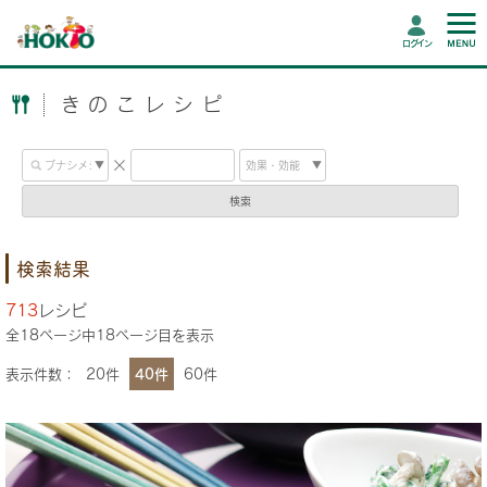
ログイン
きのこレシピ
検索
検索結果
713
レシピ
全
18
ページ中
18
ページ目を表示
表示件数：
20件
40件
60件