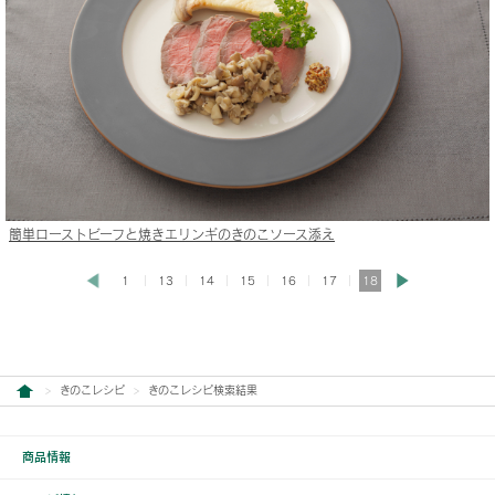
簡単ローストビーフと焼きエリンギのきのこソース添え
1
13
14
15
16
17
18
きのこレシピ
きのこレシピ検索結果
商品情報