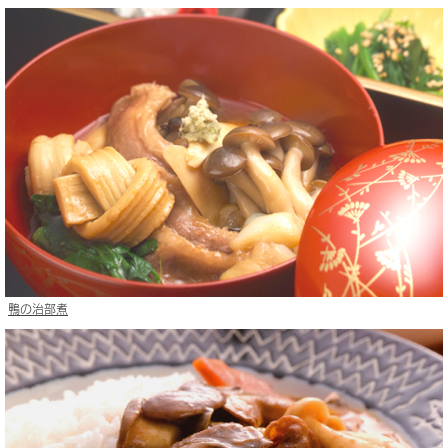
鴨の治部煮