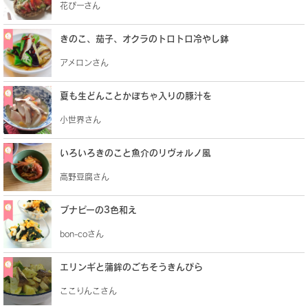
花ぴーさん
きのこ、茄子、オクラのトロトロ冷やし鉢
アメロンさん
夏も生どんことかぼちゃ入りの豚汁を
小世界さん
いろいろきのこと魚介のリヴォルノ風
高野豆腐さん
ブナピーの3色和え
bon-coさん
エリンギと蒲鉾のごちそうきんぴら
ここりんこさん