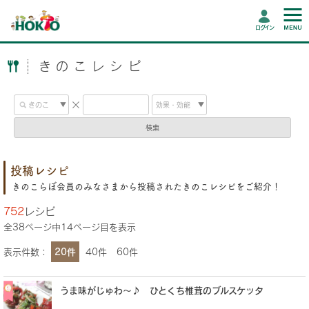
ログイン
きのこレシピ
検索
投稿レシピ
きのこらぼ会員のみなさまから投稿されたきのこレシピをご紹介！
752
レシピ
全
38
ページ中
14
ページ目を表示
表示件数：
20件
40件
60件
うま味がじゅわ～♪ ひとくち椎茸のブルスケッタ