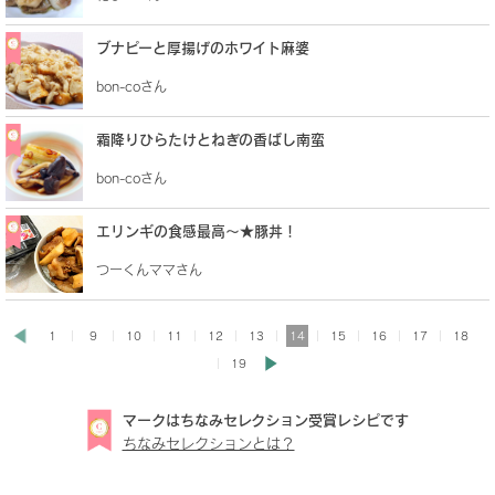
ブナピーと厚揚げのホワイト麻婆
bon-coさん
霜降りひらたけとねぎの香ばし南蛮
bon-coさん
エリンギの食感最高〜★豚丼！
つーくんママさん
1
9
10
11
12
13
14
15
16
17
18
19
マークはちなみセレクション受賞レシピです
ちなみセレクションとは？