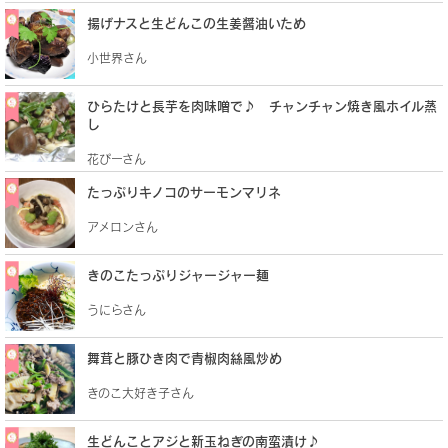
揚げナスと生どんこの生姜醤油いため
小世界さん
ひらたけと長芋を肉味噌で♪ チャンチャン焼き風ホイル蒸
し
花ぴーさん
たっぷりキノコのサーモンマリネ
アメロンさん
きのこたっぷりジャージャー麺
うにらさん
舞茸と豚ひき肉で青椒肉絲風炒め
きのこ大好き子さん
生どんことアジと新玉ねぎの南蛮漬け♪