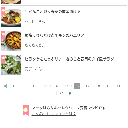
生どんこと彩り野菜の南蛮漬け♪
ハッピーさん
霜降りひらたけとチキンのパエリア
さくさくさん
ヒラタケをたっぷり♪ きのこと春雨のタイ風サラダ
花ぴーさん
1
11
12
13
14
15
16
17
18
19
20
21
マークはちなみセレクション受賞レシピです
ちなみセレクションとは？