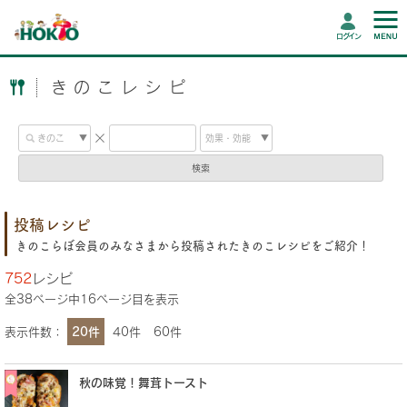
ログイン
きのこレシピ
検索
投稿レシピ
きのこらぼ会員のみなさまから投稿されたきのこレシピをご紹介！
752
レシピ
全
38
ページ中
16
ページ目を表示
表示件数：
20件
40件
60件
秋の味覚！舞茸トースト