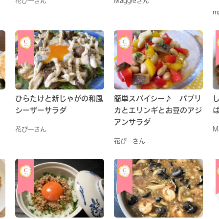
花ぴーさん
Maggieさん
m
ひらたけと新じゃがの和風
簡単スパイシー♪ パプリ
シーザーサラダ
カとエリンギとお豆のアジ
アンサラダ
花ぴーさん
M
花ぴーさん