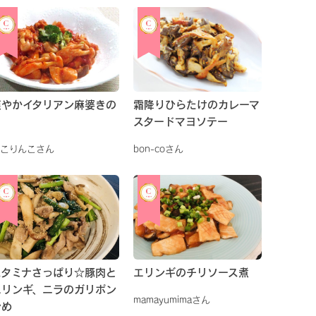
爽やかイタリアン麻婆きの
霜降りひらたけのカレーマ
こ
スタードマヨソテー
こりんこさん
bon-coさん
スタミナさっぱり☆豚肉と
エリンギのチリソース煮
エリンギ、ニラのガリポン
mamayumimaさん
炒め