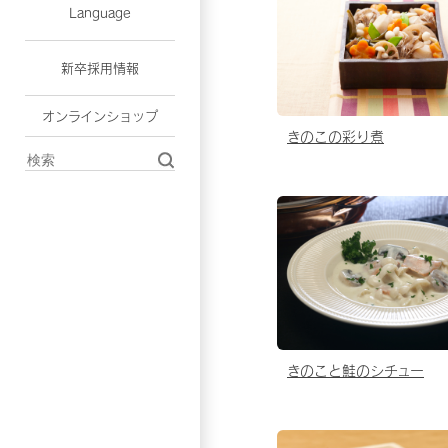
Language
新卒採用情報
オンラインショップ
きのこの彩り煮
きのこと鮭のシチュー