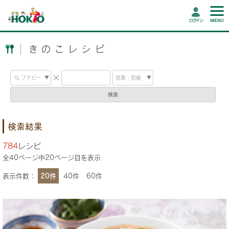
ログイン
きのこレシピ
検索
検索結果
784
レシピ
全
40
ページ中
20
ページ目を表示
表示件数：
20件
40件
60件