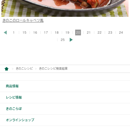
きのこのロールキャベツ風
1
15
16
17
18
19
20
21
22
23
24
25
きのこレシピ
きのこレシピ検索結果
商品情報
レシピ情報
きのこらぼ
オンラインショップ