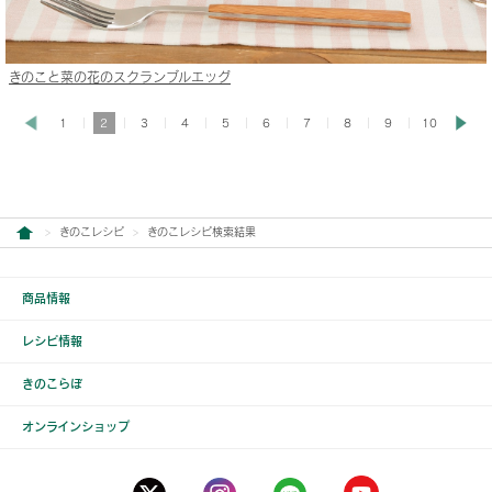
きのこと菜の花のスクランブルエッグ
1
2
3
4
5
6
7
8
9
10
きのこレシピ
きのこレシピ検索結果
商品情報
レシピ情報
きのこらぼ
オンラインショップ