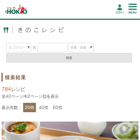
ログイン
きのこレシピ
検索
検索結果
784
レシピ
全
40
ページ中
2
ページ目を表示
表示件数：
20件
40件
60件