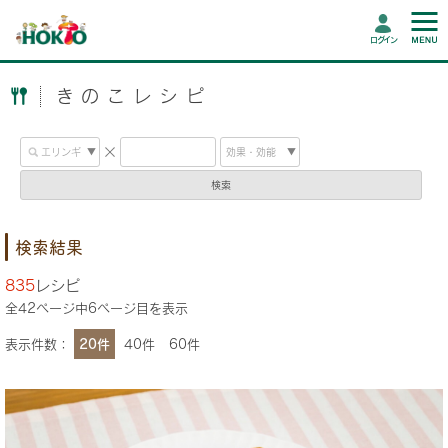
ログイン
きのこレシピ
検索
検索結果
835
レシピ
全
42
ページ中
6
ページ目を表示
表示件数：
20件
40件
60件