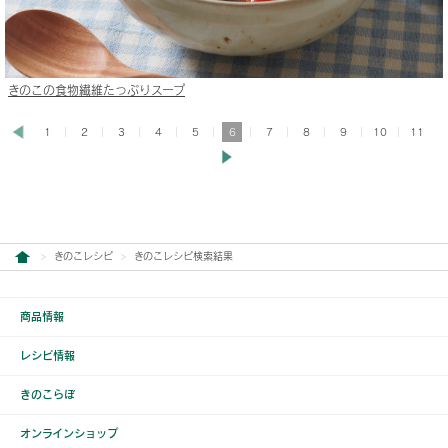
きのこの食物繊維たっぷりスープ
1
2
3
4
5
6
7
8
9
10
11
きのこレシピ
きのこレシピ検索結果
商品情報
レシピ情報
きのこらぼ
オンラインショップ