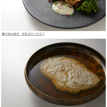
鱒の挟み焼き 豆乳きのこ仕立て