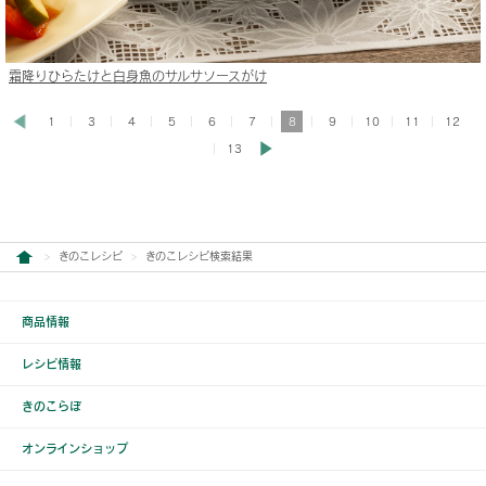
霜降りひらたけと白身魚のサルサソースがけ
1
3
4
5
6
7
8
9
10
11
12
13
きのこレシピ
きのこレシピ検索結果
商品情報
レシピ情報
きのこらぼ
オンラインショップ