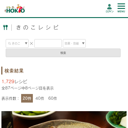
ログイン
きのこレシピ
検索
検索結果
1,729
レシピ
全
87
ページ中
8
ページ目を表示
表示件数：
20件
40件
60件