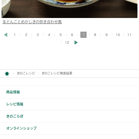
生どんことめかじきの炊き合わせ風
1
2
3
4
5
6
7
8
9
10
11
12
きのこレシピ
きのこレシピ検索結果
商品情報
レシピ情報
きのこらぼ
オンラインショップ