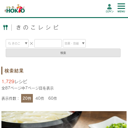
ログイン
きのこレシピ
検索
検索結果
1,729
レシピ
全
87
ページ中
7
ページ目を表示
表示件数：
20件
40件
60件