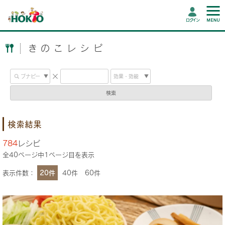
ログイン
きのこレシピ
検索
検索結果
784
レシピ
全
40
ページ中
1
ページ目を表示
表示件数：
20件
40件
60件