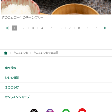
きのことゴーヤのチャンプルー
1
2
3
4
5
6
7
8
9
10
きのこレシピ
きのこレシピ検索結果
商品情報
レシピ情報
きのこらぼ
オンラインショップ