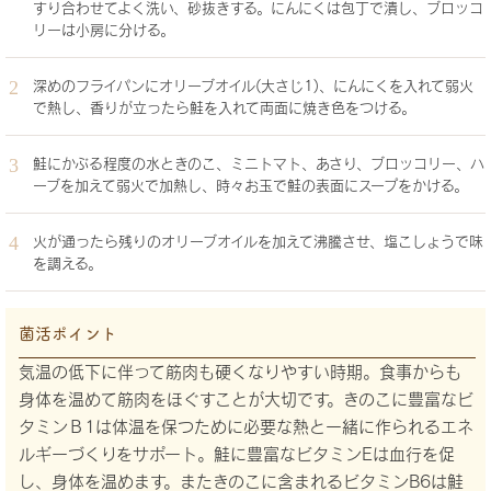
すり合わせてよく洗い、砂抜きする。にんにくは包丁で潰し、ブロッコ
リーは小房に分ける。
深めのフライパンにオリーブオイル(大さじ1)、にんにくを入れて弱火
で熱し、香りが立ったら鮭を入れて両面に焼き色をつける。
鮭にかぶる程度の水ときのこ、ミニトマト、あさり、ブロッコリー、ハ
ーブを加えて弱火で加熱し、時々お玉で鮭の表面にスープをかける。
火が通ったら残りのオリーブオイルを加えて沸騰させ、塩こしょうで味
を調える。
菌活ポイント
気温の低下に伴って筋肉も硬くなりやすい時期。食事からも
身体を温めて筋肉をほぐすことが大切です。きのこに豊富なビ
タミンＢ1は体温を保つために必要な熱と一緒に作られるエネ
ルギーづくりをサポート。鮭に豊富なビタミンEは血行を促
し、身体を温めます。またきのこに含まれるビタミンB6は鮭