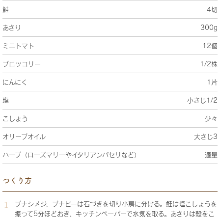
鮭
4切
あさり
300g
ミニトマト
12個
ブロッコリー
1/2株
にんにく
1片
塩
小さじ1/2
こしょう
少々
オリーブオイル
大さじ3
ハーブ（ローズマリーやイタリアンパセリなど）
適量
つくり方
ブナシメジ、ブナピーは石づきを切り小房に分ける。鮭は塩こしょうを
振って5分ほどおき、キッチンペーパーで水気を取る。あさりは殻をこ