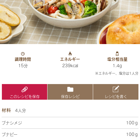
調理時間
エネルギー
塩分相当量
15分
239kcal
1.4g
※エネルギー、塩分は1人分
このレシピを保存
保存レシピ
レシピを書く
材料
4人分
ブナシメジ
100ｇ
ブナピー
100ｇ