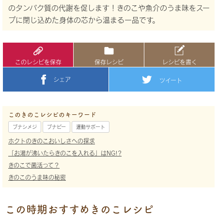
のタンパク質の代謝を促します！きのこや魚介のうま味をスー
プに閉じ込めた身体の芯から温まる一品です。
このレシピを保存
保存レシピ
レシピを書く
シェア
ツイート
このきのこレシピのキーワード
ブナシメジ
ブナピー
運動サポート
ホクトのきのこおいしさへの探求
「お湯が沸いたらきのこを入れる」はNG!?
きのこで菌活って？
きのこのうま味の秘密
この時期おすすめきのこレシピ